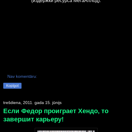
(издержки ресурса МегаАплод).
Nav komentāru:
Kopīgot
trešdiena, 2011. gada 15. jūnijs
Если Федор проиграет Хендо, то
завершит карьеру!