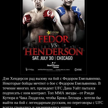
Дэн Хендерсон рад вызову
на бой с
Федо
ром
Емельяненко.
Некоторые бойцы мечтют о бое с Федором Емельяненко. В
течение многих лет, президент UFC Дана Уайт пытался
подписать с ним контракт. Топ ММА звезды - от Рэнди
Кутюра и Чака Лидделла, чтобы Брока Леснара - хотели бы
выйти на бой с легендарным русским, но переговоры с UFC
всегда срывались и заканчивались ничем.