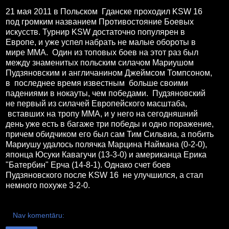
21 мая 2011 в Польском Гданске проходил KSW 16
под громким названием Противостояние Боевых
искусств. Турнир KSW достаточно популярен в
Европе, и уже успел набрать не малые обороты в
мире ММА. Один из топовых боев на этот раз был
между знаменитых польским силачом Мариушом
Пудзяновским и англичанином Джеймсом Томпсоном,
в последнее время известным больше своими
падениями в нокауты, чем победами. Пудзяновский
не первый из силачей Европейского масштаба,
вставших на тропу ММА, и у него на сегодняшний
день уже есть в багаже три победы и одно поражение,
причем обидчиком его был сам Тим Сильвиа, а побить
Мариушу удалось полячка Марцина Наймана (0-2-0),
японца Юсуки Кавагучи (13-3-0) и американца Ерика
"Батербин" Ерча (14-8-1). Однако счет боев
Пудзяновского после KSW 16 не улучшился, а стал
немного похуже 3-2-0.
Nav komentāru: