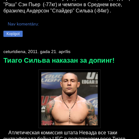
"Раш" Сэн Пьер (-77кг) и чемпион в Среднем весе,
бразилец Андерсон "Спайдер" Сильва (-84кг) .
Nav komentāru:
Kopīgot
ceturtdiena, 2011. gada 21. aprīlis
Тиаго Сильва наказан за допинг!
Атлетическая комиссия штата Невада все таки
оштрафовала бойца UFC в полутяжелом весе Тиаго