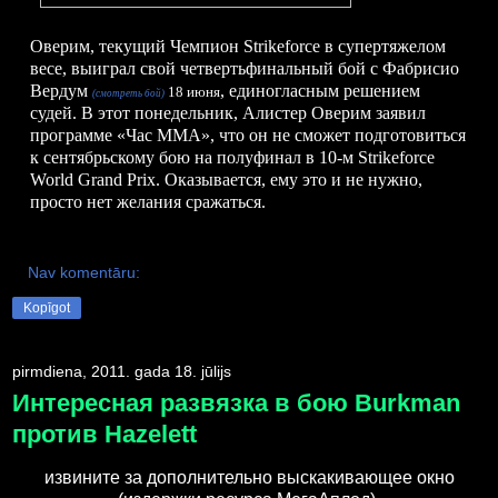
Оверим, текущий
Чемпион
Strikeforce
в
супертяжелом
весе
, выиграл свой четвертьфинальный
бой
с Фабрисио
Вердум
,
единогласным решением
18 июня
(смотреть бой)
судей.
В этот
понедельник, Алистер Оверим
заявил
программе «Ч
ас MMA
»
, что он не
с
может
под
готов
иться
к
сентябрьскому
бо
ю
на полуфинал в
10-
м
Strikeforce
World Grand Prix. Оказывается,
ему это и не нужно,
просто нет желания сражаться
.
Nav komentāru:
Kopīgot
pirmdiena, 2011. gada 18. jūlijs
Интересная развязка в бою Burkman
против Hazelett
извините за дополнительно выскакивающее окно