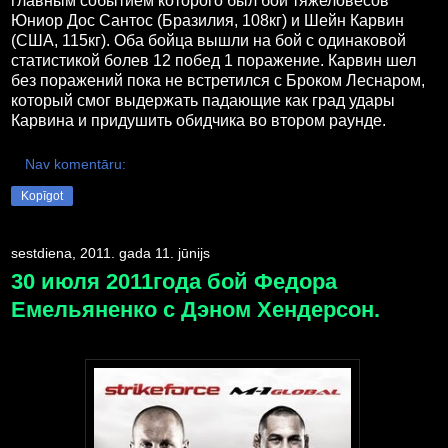
главным событием которого был бой тяжеловесов
Юниор Дос Сантос (Бразилия, 108кг) и Шейн Карвин
(США, 115кг). Оба бойца вышли на бой с одинаковой
статистикой болев 12 побед 1 поражение. Карвин шел
без поражений пока не встретился с Броком Леснаром,
который смог выдержать падающие как град удары
Карвина и придушить обидчика во втором раунде.
Nav komentāru:
Kopīgot
sestdiena, 2011. gada 11. jūnijs
30 июля 2011года бой Федора
Емельяненко с Дэном Хендерсон.