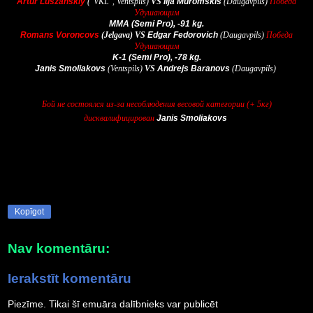
Artur
Luszanskiy
(
"VKL", Ventspils
)
VS
Ilja
Muromskis
(
Daugavpils
)
Победа
Удушающим
MMA (Semi Pro), -91 kg.
Romans Voroncovs
(
Jelgava
)
VS
Edgar Fedorovich
(
Daugavpils
)
Победа
Удушающим
K-1 (Semi Pro), -78 kg.
Janis Smoliakovs
(
Ventspils
)
VS
Andrejs Baranovs
(
Daugavpils
)
Бой не состоялся из-за несоблюдения весовой категории (+ 5кг)
дисквалифицирован
Janis Smoliakovs
Kopīgot
Nav komentāru:
Ierakstīt komentāru
Piezīme. Tikai šī emuāra dalībnieks var publicēt