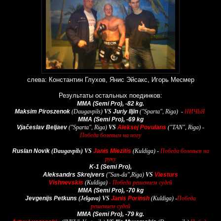
слева: Константин Глухов, Янис Эйсакс, Игорь Месмер
Результаты остальных поединков:
MMA
(Semi Pro)
, -82 kg.
Maksim Piroszenok
(Daugavpils)
VS
Juriy Iljin
("Sparta", Riga)
-
НИЧЬЯ
MMA (Semi Pro), -69 kg
Vjačeslav Beljaev
(
"Sparta", Riga
)
VS
Aleksej Povulans
("TAN", Riga) -
Победа болевым на ногу
Ruslan Novik
(
Daugavpils
)
VS
Janis Miezitis
(
Kuldiga
)
-
Победа болевым на
руку
K-1 (Semi Pro),
Aleksandrs Skrejvers
("San-da",Riga)
VS
Viesturs
Vishnevskis
(Kuldiga)
- Победа р
ешением
судей
MMA (Semi Pro), -70 kg
Jevgenijs Petkuns
(Jelgava)
VS
Janis Porinsh
(
Kuldiga
)
-
П
об
еда
р
ешением
судей
MMA (Semi Pro), -79 kg.