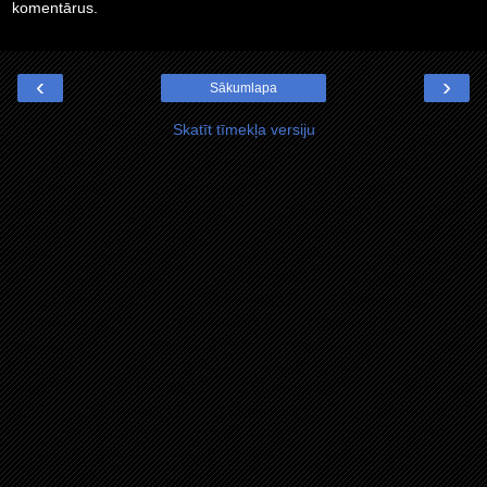
komentārus.
‹
›
Sākumlapa
Skatīt tīmekļa versiju