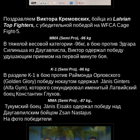
Поздравляем
Виктора Кремовских,
бойца из
Latvian
Top Fighters,
с убедительной победой на WFCA Cage
Fight-5.
MMA (Semi Pro), -96 kg
В тяжелой весовой категории -96кг, в бою против Эдгара
Силиньша из Даугавписла, Виктор одержал победу
удушающим приемом на первой минуте боя.
K-1 (Semi Pro), -96 kg
В разделе К-1 в бою против Раймонда Орловского
(Golden Glory) победу нокаутом одержал Jānis Ginters
(Alfa Gym), которого секундировал именитый Латвийский
боец Константин Глухов.
MMA
(Semi Pro)
, -87 kg.,
Тукумский боец Jānis Eisaks одержал победу над
Даугавпилским бойцом
Zsan Nastajus
На фото победители