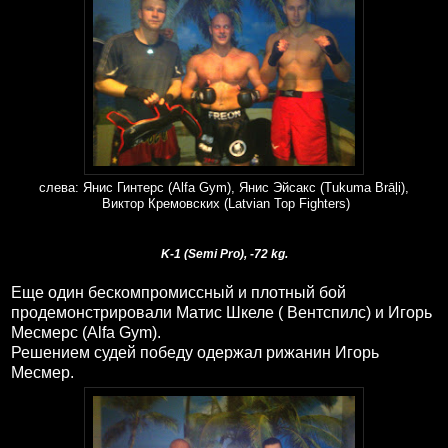
слева: Янис Гинтерс (Alfa Gym), Янис Эйсакс (Tukuma Brāļi),
Виктор Кремовских (Latvian Top Fighters)
K-1 (Semi Pro), -72 kg.
Еще один бескомпромиссный и плотный бой
продемонстрировали Матис Шкеле ( Вентспилс) и Игорь
Месмерс (Alfa Gym).
Решением судей победу одержал рижанин Игорь
Месмер.