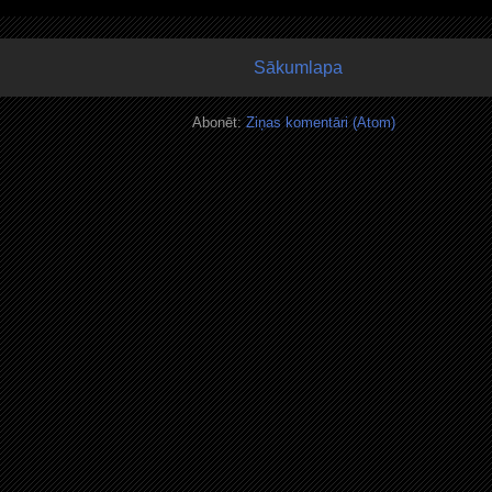
Sākumlapa
Abonēt:
Ziņas komentāri (Atom)