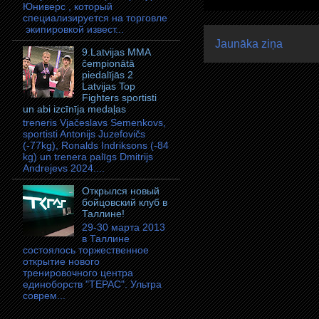
Юниверс , который
специализируется на торговле
экипировкой извест...
Jaunāka ziņa
9.Latvijas MMA
čempionātā
piedalījās 2
Latvijas Top
Fighters sportisti
un abi izcīnīja medaļas
treneris Vjačeslavs Semenkovs,
sportisti Antonijs Juzefovičs
(-77kg), Ronalds Indriksons (-84
kg) un trenera palīgs Dmitrijs
Andrejevs 2024....
Открылся новый
бойцовский клуб в
Таллине!
29-30 марта 2013
в Таллине
состоялось торжественное
открытие нового
тренировочного центра
единоборств "ТЕРАС". Ультра
соврем...