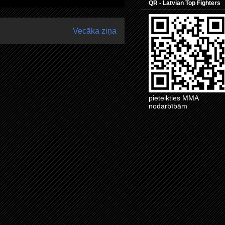
QR - Latvian Top Fighters
Vecāka ziņa
pieteikties MMA
nodarbībām