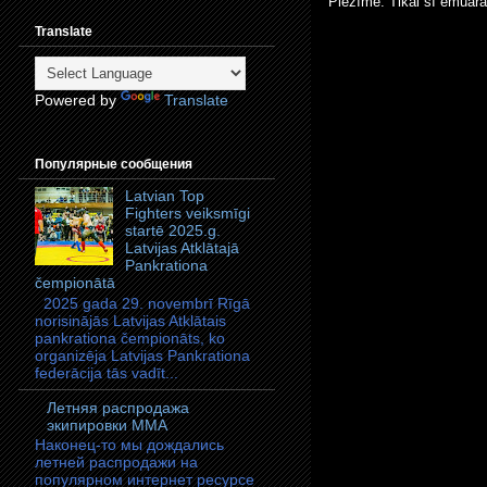
Piezīme. Tikai šī emuāra
Translate
Powered by
Translate
Популярные сообщения
Latvian Top
Fighters veiksmīgi
startē 2025.g.
Latvijas Atklātajā
Pankrationa
čempionātā
2025 gada 29. novembrī Rīgā
norisinājās Latvijas Atklātais
pankrationa čempionāts, ko
organizēja Latvijas Pankrationa
federācija tās vadīt...
Летняя распродажа
экипировки ММА
Наконец-то мы дождались
летней распродажи на
популярном интернет ресурсе