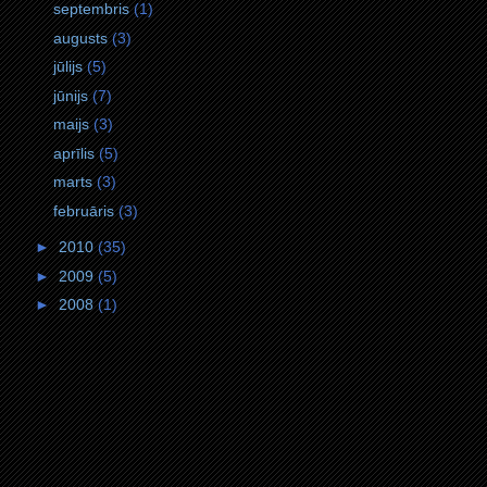
septembris
(1)
augusts
(3)
jūlijs
(5)
jūnijs
(7)
maijs
(3)
aprīlis
(5)
marts
(3)
februāris
(3)
►
2010
(35)
►
2009
(5)
►
2008
(1)