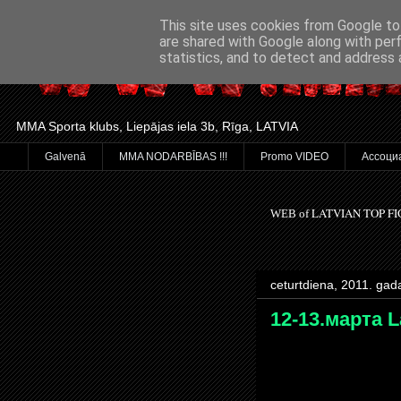
This site uses cookies from Google to 
are shared with Google along with per
statistics, and to detect and address 
MMA Sporta klubs, Liepājas iela 3b, Rīga, LATVIA
Galvenā
MMA NODARBĪBAS !!!
Promo VIDEO
Ассоци
LATVIAN TOP F
WEB of
ceturtdiena, 2011. gad
12-13.марта 