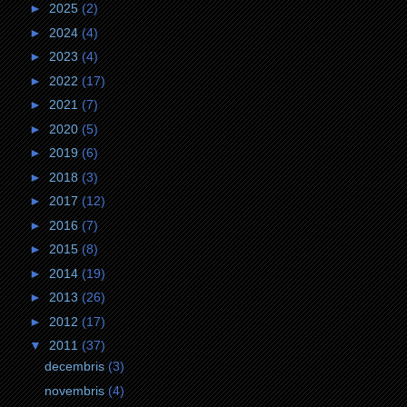
►
2025
(2)
►
2024
(4)
►
2023
(4)
►
2022
(17)
►
2021
(7)
►
2020
(5)
►
2019
(6)
►
2018
(3)
►
2017
(12)
►
2016
(7)
►
2015
(8)
►
2014
(19)
►
2013
(26)
►
2012
(17)
▼
2011
(37)
decembris
(3)
novembris
(4)