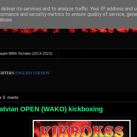
deliver its services and to analyze traffic. Your IP address and 
formance and security metrics to ensure quality of service, gen
abuse.
ация ММА Латвии (2013-2023)
IGHTERS
ENGLISH VERSION
a 3. marts
Latvian OPEN (WAKO) kickboxing