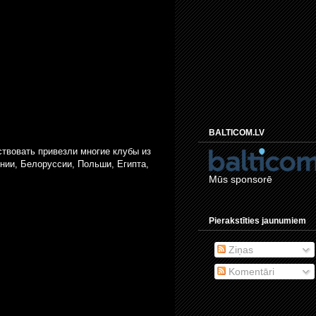
BALTICOM.LV
ствовать привезли многие клубы из
нии, Белоруссии, Польши, Египта,
Mūs sponsorē
Pierakstīties jaunumiem
Ziņas
Komentāri