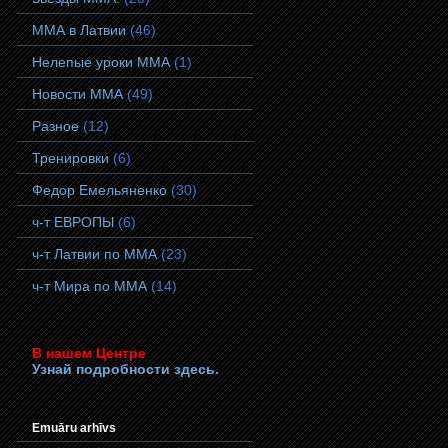
ММА в Латвии
(46)
Нелепые уроки ММА
(1)
Новости ММА
(49)
Разное
(12)
Тренировки
(6)
Федор Емельяненко
(30)
ч-т ЕВРОПЫ
(6)
ч-т Латвии по ММА
(23)
ч-т Мира по ММА
(14)
В нашем Центре
Узнай подробности здесь.
Emuāru arhīvs