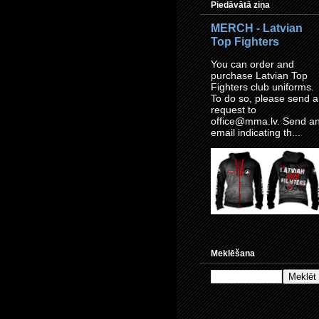
Piedāvātā ziņa
MERCH - Latvian
Top Fighters
You can order and
purchase Latvian Top
Fighters club uniforms.
To do so, please send a
request to
office@mma.lv. Send a
email indicating th...
Meklēšana