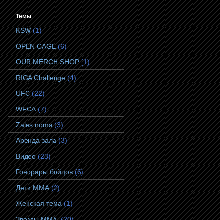
Темы
KSW
(1)
OPEN CAGE
(6)
OUR MERCH SHOP
(1)
RIGA Challenge
(4)
UFC
(22)
WFCA
(7)
Zāles noma
(3)
Аренда зала
(3)
Видео
(23)
Гонорары бойцов
(6)
Дети ММА
(2)
Женская тема
(1)
Звезды ММА.
(20)