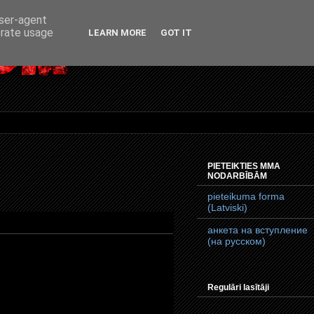
user-agent
erate usage
LEARN MORE
GOT IT
PIETEIKTIES MMA
NODARBĪBĀM
pieteikuma forma
(Latviski)
анкета на вступление
(на русском)
Regulāri lasītāji