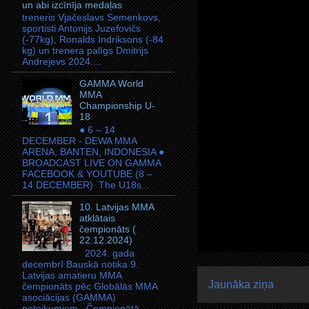
un abi izcīnīja medaļas
treneris Vjačeslavs Semenkovs,
sportisti Antonijs Juzefovičs
(-77kg), Ronalds Indriksons (-84
kg) un trenera palīgs Dmitrijs
Andrejevs 2024....
GAMMA World
MМA
Championship U-
18
● 6 – 14
DECEMBER - DEWA MMA
ARENA, BANTEN, INDONESIA ●
BROADCAST LIVE ON GAMMA
FACEBOOK & YOUTUBE (8 –
14 DECEMBER) The U18s...
10. Latvijas MMA
atklātais
čempionāts (
22.12.2024)
2024. gada
decembrī Bauskā notika 9.
Latvijas amatieru MMA
Jaunāka ziņa
čempionāts pēc Globālās MMA
asociācijas (GAMMA)
noteikumiem. Čempionātā