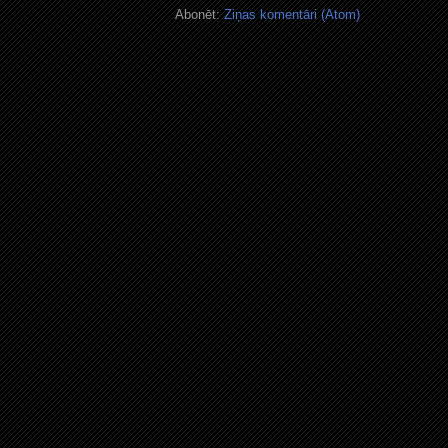
Abonēt:
Ziņas komentāri (Atom)