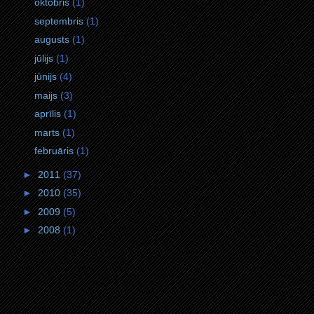
oktobris
(1)
septembris
(1)
augusts
(1)
jūlijs
(1)
jūnijs
(4)
maijs
(3)
aprīlis
(1)
marts
(1)
februāris
(1)
►
2011
(37)
►
2010
(35)
►
2009
(5)
►
2008
(1)