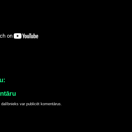
u:
entāru
 dalībnieks var publicēt komentārus.