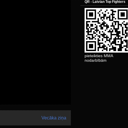
QR - Latvian Top Fighters
pieteikties MMA
nodarbībām
Vecāka ziņa