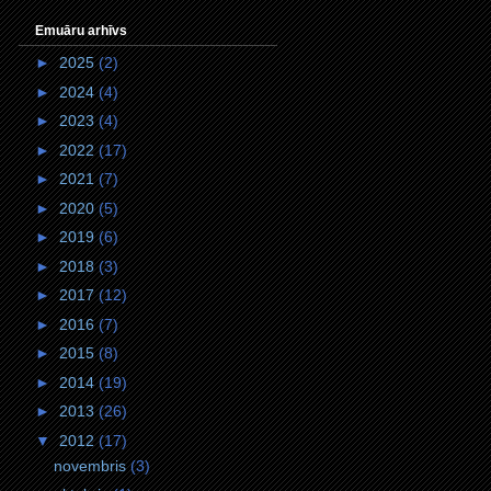
Emuāru arhīvs
►
2025
(2)
►
2024
(4)
►
2023
(4)
►
2022
(17)
►
2021
(7)
►
2020
(5)
►
2019
(6)
►
2018
(3)
►
2017
(12)
►
2016
(7)
►
2015
(8)
►
2014
(19)
►
2013
(26)
▼
2012
(17)
novembris
(3)