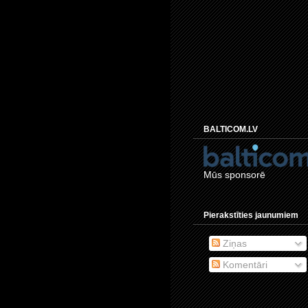
BALTICOM.LV
Mūs sponsorē
Pierakstīties jaunumiem
Ziņas
Komentāri