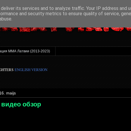
deliver its services and to analyze traffic. Your IP address and 
formance and security metrics to ensure quality of service, gen
abuse.
ация ММА Латвии (2013-2023)
IGHTERS
ENGLISH VERSION
16. maijs
 видео обзор