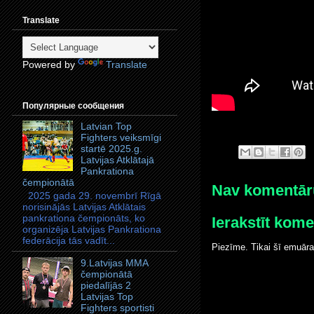
Translate
Powered by
Translate
Популярные сообщения
Latvian Top
Fighters veiksmīgi
startē 2025.g.
Latvijas Atklātajā
Pankrationa
čempionātā
Nav komentār
2025 gada 29. novembrī Rīgā
norisinājās Latvijas Atklātais
pankrationa čempionāts, ko
Ierakstīt kom
organizēja Latvijas Pankrationa
federācija tās vadīt...
Piezīme. Tikai šī emuāra
9.Latvijas MMA
čempionātā
piedalījās 2
Latvijas Top
Fighters sportisti