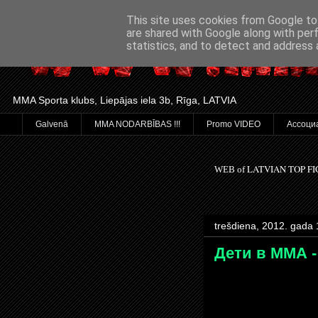
This site uses cookies from Google to 
are shared with Google along with per
statistics, and to detect and address 
MMA Sporta klubs, Liepājas iela 3b, Rīga, LATVIA
Galvenā
MMA NODARBĪBAS !!!
Promo VIDEO
Ассоци
LATVIAN TOP F
WEB of
trešdiena, 2012. gada 
Дети в ММА -