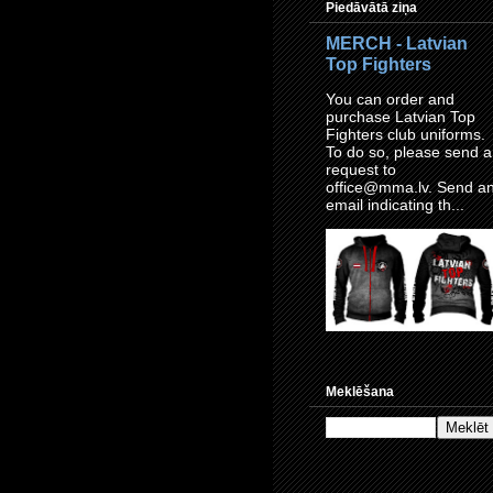
Piedāvātā ziņa
MERCH - Latvian
Top Fighters
You can order and
purchase Latvian Top
Fighters club uniforms.
To do so, please send a
request to
office@mma.lv. Send a
email indicating th...
Meklēšana