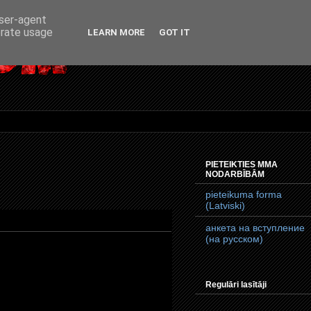
user-agent
erate usage
LEARN MORE
GOT IT
PIETEIKTIES MMA
NODARBĪBĀM
pieteikuma forma
(Latviski)
анкета на вступление
(на русском)
Regulāri lasītāji