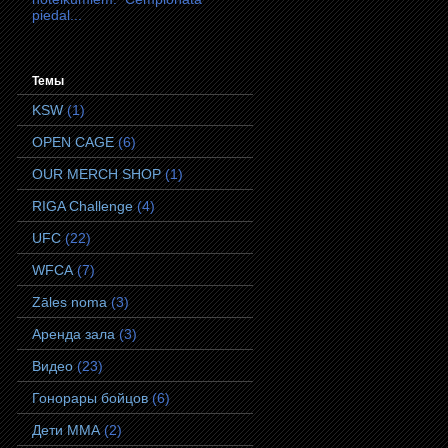
piedal...
Темы
KSW
(1)
OPEN CAGE
(6)
OUR MERCH SHOP
(1)
RIGA Challenge
(4)
UFC
(22)
WFCA
(7)
Zāles noma
(3)
Аренда зала
(3)
Видео
(23)
Гонорары бойцов
(6)
Дети ММА
(2)