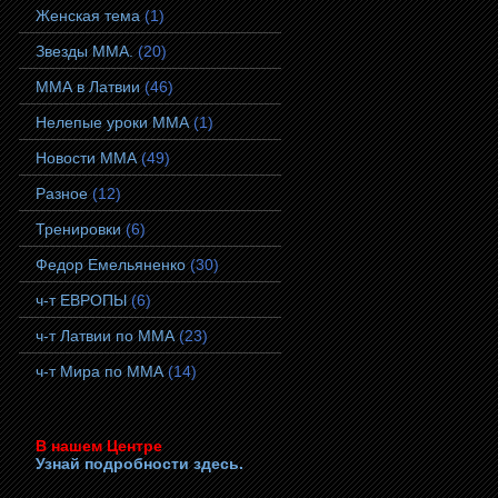
Женская тема
(1)
Звезды ММА.
(20)
ММА в Латвии
(46)
Нелепые уроки ММА
(1)
Новости ММА
(49)
Разное
(12)
Тренировки
(6)
Федор Емельяненко
(30)
ч-т ЕВРОПЫ
(6)
ч-т Латвии по ММА
(23)
ч-т Мира по ММА
(14)
В нашем Центре
Узнай подробности здесь.